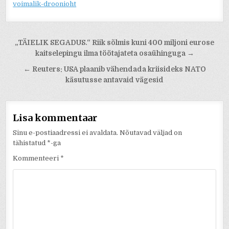
voimalik-droonioht
Navigeerimine
„TÄIELIK SEGADUS.“ Riik sõlmis kuni 400 miljoni eurose
kaitselepingu ilma töötajateta osaühinguga →
← Reuters: USA plaanib vähendada kriisideks NATO
käsutusse antavaid vägesid
Lisa kommentaar
Sinu e-postiaadressi ei avaldata.
Nõutavad väljad on
tähistatud
*
-ga
Kommenteeri
*