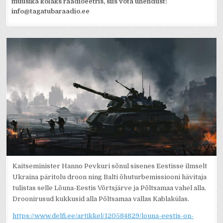
muusika kõlaks raadioeetris, siis võta ühendust:
info@tagatubaraadio.ee
Kaitseminister Hanno Pevkuri sõnul sisenes Eestisse ilmselt
Ukraina päritolu droon ning Balti õhuturbemissiooni hävitaja
tulistas selle Lõuna-Eestis Võrtsjärve ja Põltsamaa vahel alla.
Droonirusud kukkusid alla Põltsamaa vallas Kablakülas.
https://www.delfi.ee/artikkel/120584829/louna-eestis-on-