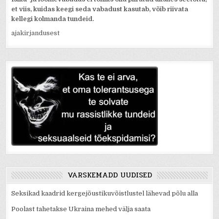
et viis, kuidas keegi seda vabadust kasutab, võib riivata
kellegi kolmanda tundeid.
ajakirjandusest
VÄRSKEMADD UUDISED
Seksikad kaadrid kergejõustikuvõistlustel lähevad põlu alla
Poolast tahetakse Ukraina mehed välja saata