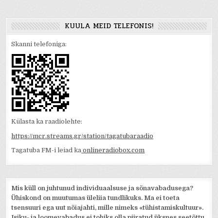
KUULA MEID TELEFONIS!
Skanni telefoniga:
Külasta ka raadiolehte:
https://mcr.streams.gr/station/tagatubaraadio
Tagatuba FM-i leiad ka
onlineradiobox.com
Mis küll on juhtunud individuaalsuse ja sõnavabadusega?
Ühiskond on muutumas üleliia tundlikuks. Ma ei toeta
tsensuuri ega uut nõiajahti, mille nimeks «tühistamiskultuur».
Isiku- ja loomevabadus ei tohiks olla piiratud üksnes seetõttu,