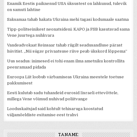
Enamik Eestis paiknenud USA üksustest on lahkunud, tulevik
on samuti lahtine
Saksamaa tahab hakata Ukraina mehi tagasi kodumaale saatma
Tipp-politseinikest neonatsideni: KAPO ja FSB kasutavad sama
Vene juurtega nuhkvara
Vandeadvokaat Reinsaar tahab riigilt seadusandluse pärast
hüvitist. „Nii sügav privaatsuse riive peab ükskord lõppema“
Uus seadus: inimesed ei tohi enam ilma ametniku kontrollita
peenramaad pidada
Euroopa Liit loobub värbamiseas Ukraina meestele toetuse
pakkumisest
Eesti kulutab sadu tuhandeid eurosid Iisraeli ettevõttele,
millega Vene võimud nuhivad poliitvange
Looduskaitsjad said kohtult tehisaruga koostatud
väljamõeldiste esitamise eest trahvi
TÄNAME: